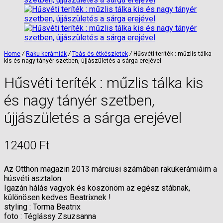
Home
/
Raku kerámiák
/
Teás és étkészletek
/
Hűsvéti teríték : műzlis tálka
kis és nagy tányér szetben, újjászületés a sárga erejével
Hűsvéti teríték : műzlis tálka kis
és nagy tányér szetben,
újjászületés a sárga erejével
12400
Ft
Az Otthon magazin 2013 márciusi számában rakukerámiáim a
húsvéti asztalon.
Igazán hálás vagyok és köszönöm az egész stábnak,
különösen kedves Beatrixnek !
styling : Torma Beatrix
foto : Téglássy Zsuzsanna