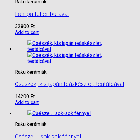
Raku kerámiák
Lámpa fehér búrával
32800
Ft
Add to cart
Raku kerámiák
Csészék, kis japán teáskészlet, teatálcával
14200
Ft
Add to cart
Raku kerámiák
Csésze … sok-sok fénnyel