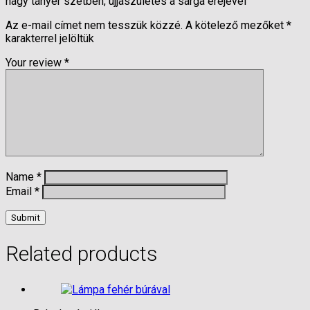
nagy tányér szetben, újjászületés a sárga erejével”
Az e-mail címet nem tesszük közzé.
A kötelező mezőket
*
karakterrel jelöltük
Your review
*
Name
*
Email
*
Related products