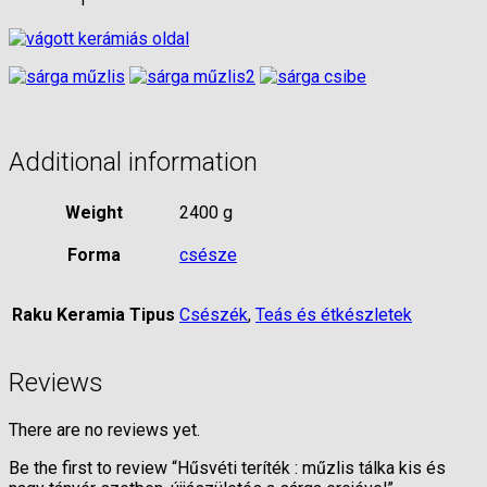
sárga
erejével
quantity
Additional information
Weight
2400 g
Forma
csésze
Raku Keramia Tipus
Csészék
,
Teás és étkészletek
Reviews
There are no reviews yet.
Be the first to review “Hűsvéti teríték : műzlis tálka kis és