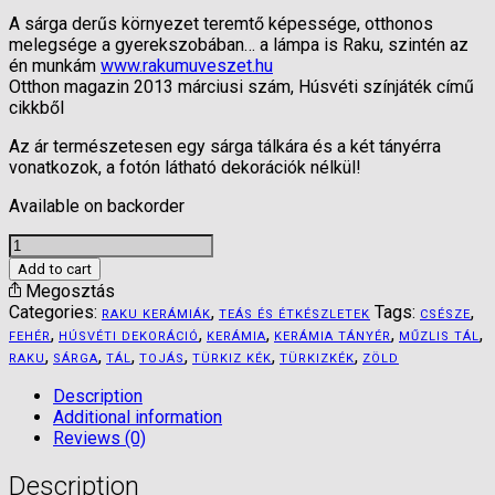
A sárga derűs környezet teremtő képessége, otthonos
melegsége a gyerekszobában… a lámpa is Raku, szintén az
én munkám
www.rakumuveszet.hu
Otthon magazin 2013 márciusi szám, Húsvéti színjáték című
cikkből
Az ár természetesen egy sárga tálkára és a két tányérra
vonatkozok, a fotón látható dekorációk nélkül!
Available on backorder
Hűsvéti
teríték
Add to cart
:
Megosztás
műzlis
Categories:
,
Tags:
,
RAKU KERÁMIÁK
TEÁS ÉS ÉTKÉSZLETEK
CSÉSZE
tálka
,
,
,
,
,
FEHÉR
HÚSVÉTI DEKORÁCIÓ
KERÁMIA
KERÁMIA TÁNYÉR
MŰZLIS TÁL
kis
,
,
,
,
,
,
RAKU
SÁRGA
TÁL
TOJÁS
TÜRKIZ KÉK
TÜRKIZKÉK
ZÖLD
és
nagy
Description
tányér
Additional information
szetben,
Reviews (0)
újjászületés
a
Description