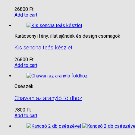
26800
Ft
Add to cart
Karácsonyi fény, illat ajándék és design csomagok
Kis sencha teás készlet
26800
Ft
Add to cart
Csészék
Chawan az aranyló földhöz
7800
Ft
Add to cart