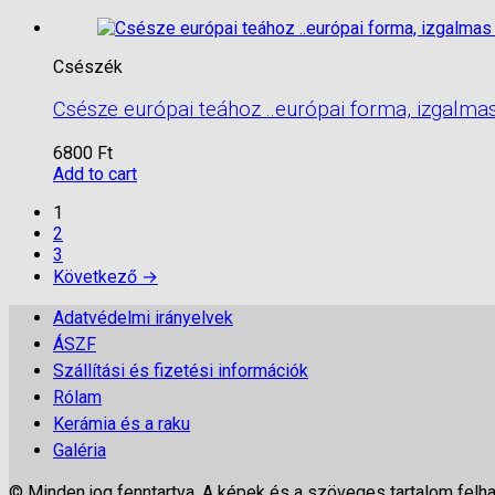
Csészék
Csésze európai teához ..európai forma, izgalma
6800
Ft
Add to cart
1
2
3
Következő →
Adatvédelmi irányelvek
ÁSZF
Szállítási és fizetési információk
Rólam
Kerámia és a raku
Galéria
© Minden jog fenntartva. A képek és a szöveges tartalom felh