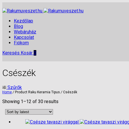
Kezdőlap
Blog
Webáruház
Kapcsolat
Fiókom
Keresés
Kosár
0
Csészék
Szűrők
Home
/
Product Raku Keramia Tipus
/
Csészék
Showing 1–12 of 30 results