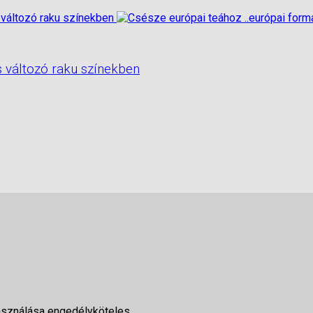
s változó raku színekben
asználása engedélyköteles.