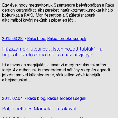
Egy éve, hogy megnyitottuk Szentendre belvárosában a Raku
design kerámiákat, ékszereket, natúr kozmetikumokat kínáló
boltunkat, a RAKU Manifestation-t. Születésnapunk
alkalmából kívánj nekünk szépet és jót,…
2015.03.28.
-
Raku blog
,
Rakus érdekességek
Házszámok, utcanév-, „Isten hozott táblák” …a
bejárat, az előszoba ma is a ház névjegye!
Itt a tavasz a megújulás, a tavaszi megtisztulás takarítás
ideje. Az otthonunk is megérdemel néhány szép és egyedi
jelzést amivel különlegessé, ránk jellemzővé tehetjük
a bejáratunkat.…
2015.02.04.
-
Raku blog
,
Rakus érdekességek
Bál, cipellő és Marsala… a rakuval