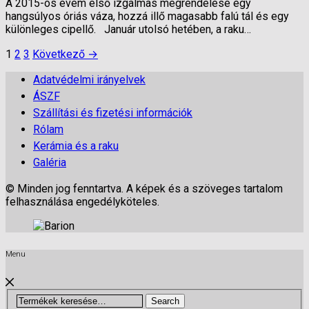
A 2015-ös évem első izgalmas megrendelése egy
hangsúlyos óriás váza, hozzá illő magasabb falú tál és egy
különleges cipellő. Január utolsó hetében, a raku…
Bejegyzések
1
2
3
Következő →
lapozása
Adatvédelmi irányelvek
ÁSZF
Szállítási és fizetési információk
Rólam
Kerámia és a raku
Galéria
© Minden jog fenntartva. A képek és a szöveges tartalom
felhasználása engedélyköteles.
Menu
Search