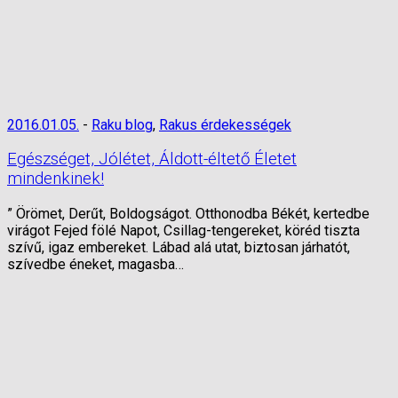
2016.01.05.
-
Raku blog
,
Rakus érdekességek
Egészséget, Jólétet, Áldott-éltető Életet
mindenkinek!
” Örömet, Derűt, Boldogságot. Otthonodba Békét, kertedbe
virágot Fejed fölé Napot, Csillag-tengereket, köréd tiszta
szívű, igaz embereket. Lábad alá utat, biztosan járhatót,
szívedbe éneket, magasba…