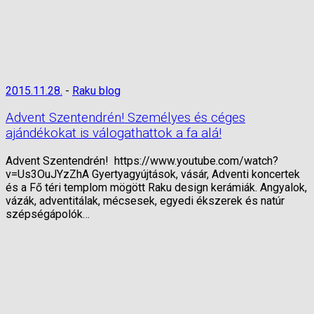
2015.11.28.
-
Raku blog
Advent Szentendrén! Személyes és céges
ajándékokat is válogathattok a fa alá!
Advent Szentendrén! https://www.youtube.com/watch?
v=Us3OuJYzZhA Gyertyagyújtások, vásár, Adventi koncertek
és a Fő téri templom mögött Raku design kerámiák. Angyalok,
vázák, adventitálak, mécsesek, egyedi ékszerek és natúr
szépségápolók…