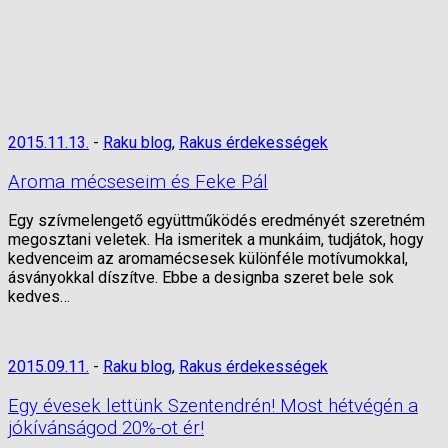
2015.11.13.
-
Raku blog
,
Rakus érdekességek
Aroma mécseseim és Feke Pál
Egy szívmelengető együttműködés eredményét szeretném
megosztani veletek. Ha ismeritek a munkáim, tudjátok, hogy
kedvenceim az aromamécsesek különféle motívumokkal,
ásványokkal díszítve. Ebbe a designba szeret bele sok
kedves…
2015.09.11.
-
Raku blog
,
Rakus érdekességek
Egy évesek lettünk Szentendrén! Most hétvégén a
jókívánságod 20%-ot ér!