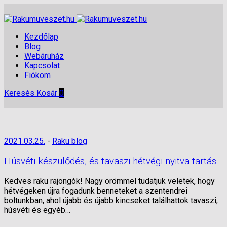
Kezdőlap
Blog
Webáruház
Kapcsolat
Fiókom
Keresés
Kosár
0
2021.03.25.
-
Raku blog
Húsvéti készülődés, és tavaszi hétvégi nyitva tartás
Kedves raku rajongók! Nagy örömmel tudatjuk veletek, hogy
hétvégeken újra fogadunk benneteket a szentendrei
boltunkban, ahol újabb és újabb kincseket találhattok tavaszi,
húsvéti és egyéb…