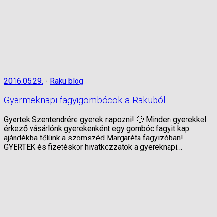
2016.05.29.
-
Raku blog
Gyermeknapi fagyigombócok a Rakuból
Gyertek Szentendrére gyerek napozni! 🙂 Minden gyerekkel
érkező vásárlónk gyerekenként egy gombóc fagyit kap
ajándékba tőlünk a szomszéd Margaréta fagyizóban!
GYERTEK és fizetéskor hivatkozzatok a gyereknapi…