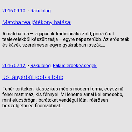
2016.09.10.
-
Raku blog
Matcha tea jótékony hatásai
A matcha tea – a japánok tradicionális zöld, porrá őrült
tealevelekből készült teája – egyre népszerűbb. Az erős teák
és kávék szerelmesei egyre gyakrabban isszák.…
2016.07.12.
-
Raku blog
,
Rakus érdekességek
Jó tányérból jobb a több
Fehér terítéken, klasszikus mégis modern forma, egyszínű
fehér matt máz, kis fénnyel. Mi lehetne annál kellemesebb,
mint elücsörögni, barátokat vendégül látni, ráérősen
beszélgetni és finomabbnál…